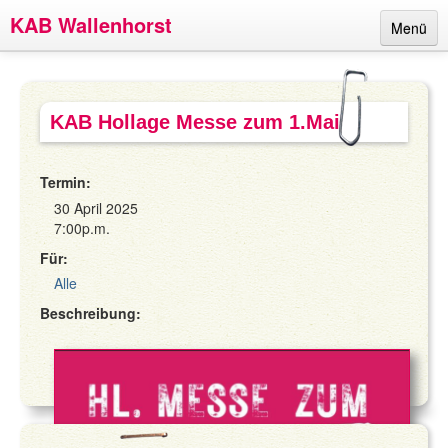
KAB Wallenhorst
Menü
Links
Termine
KAB Hollage Messe zum 1.Mai
Berichte
Termin:
Ansprechpartner
30 April 2025
Über uns
7:00p.m.
Für:
Impressum
Alle
Beschreibung: