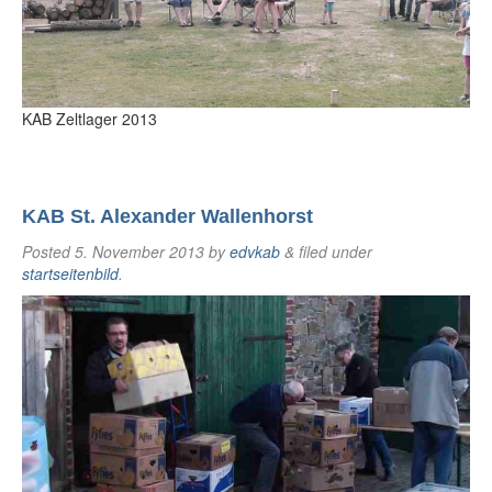
KAB Zeltlager 2013
KAB St. Alexander Wallenhorst
Posted
5. November 2013
by
edvkab
&
filed under
startseitenbild
.