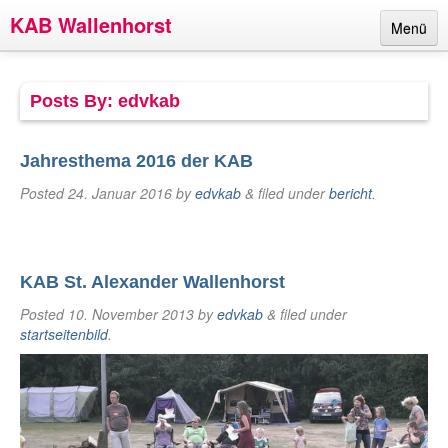
KAB Wallenhorst
Menü
Links
Posts By:
edvkab
Termine
Berichte
Jahresthema 2016 der KAB
Ansprechpartner
Posted
24. Januar 2016
by
edvkab
&
filed under
bericht
.
Über uns
Impressum
KAB St. Alexander Wallenhorst
Posted
10. November 2013
by
edvkab
&
filed under
startseitenbild
.