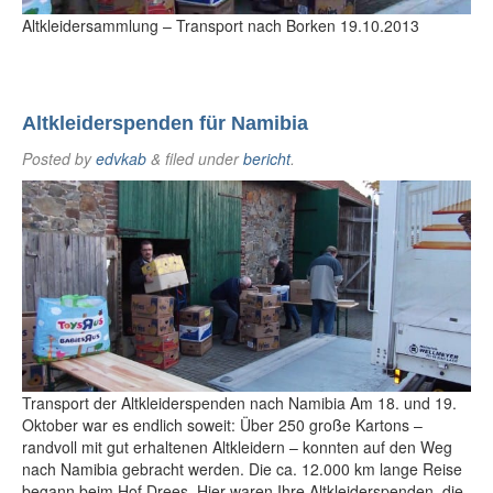
Altkleidersammlung – Transport nach Borken 19.10.2013
Altkleiderspenden für Namibia
Posted
by
edvkab
&
filed under
bericht
.
Transport der Altkleiderspenden nach Namibia Am 18. und 19.
Oktober war es endlich soweit: Über 250 große Kartons –
randvoll mit gut erhaltenen Altkleidern – konnten auf den Weg
nach Namibia gebracht werden. Die ca. 12.000 km lange Reise
begann beim Hof Drees. Hier waren Ihre Altkleiderspenden, die